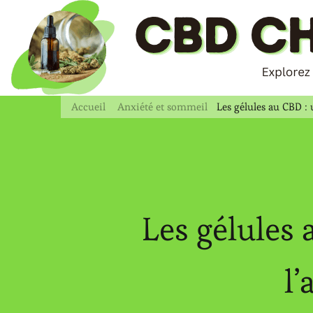
Accueil
Anxiété et sommeil
Les gélules au CBD : u
Les gélules 
l’