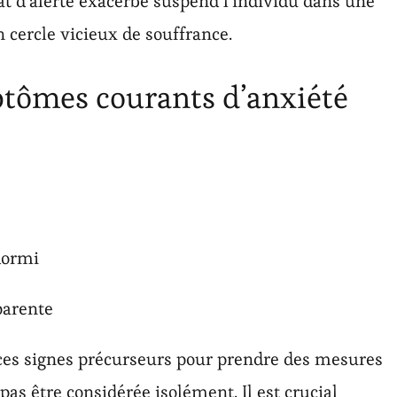
tat d’alerte exacerbé suspend l’individu dans une
 cercle vicieux de souffrance.
ptômes courants d’anxiété
dormi
parente
 ces signes précurseurs pour prendre des mesures
pas être considérée isolément. Il est crucial