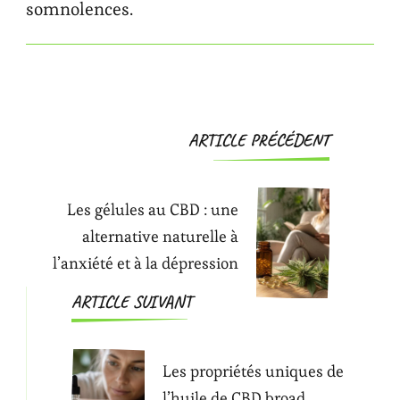
somnolences.
Navigation
ARTICLE PRÉCÉDENT
d'article
Les gélules au CBD : une
alternative naturelle à
l’anxiété et à la dépression
ARTICLE SUIVANT
Les propriétés uniques de
l’huile de CBD broad