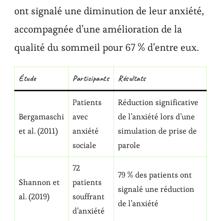
ont signalé une diminution de leur anxiété,
accompagnée d’une amélioration de la
qualité du sommeil pour 67 % d’entre eux.
Étude
Participants
Résultats
Patients
Réduction significative
Bergamaschi
avec
de l’anxiété lors d’une
et al. (2011)
anxiété
simulation de prise de
sociale
parole
72
79 % des patients ont
Shannon et
patients
signalé une réduction
al. (2019)
souffrant
de l’anxiété
d’anxiété